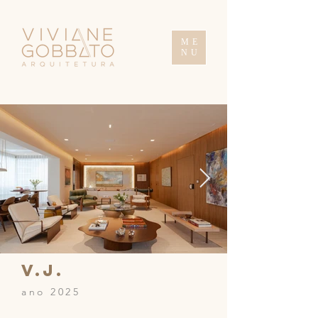
ME
NU
v.j.
ano 2025